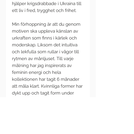
hjälper krigsdrabbade i Ukraina till
ett liv i fred, trygghet och frihet.
Min förhoppning är att du genom
motiven ska uppleva känslan av
urkraften som finns i kärlek och
moderskap. Liksom det intuitiva
och lekfulla som rullar i vågor till
rytmen av månljuset. Till varje
målning har jag inspirerats av
feminin energi och hela
kollektionen har tagit 6 månader
att måla klart. Kvinnliga former har
dykt upp och tagit form under
processens gång för att
representera just den feminina
energi som finns inom oss i varje
varelse och varje kropp.